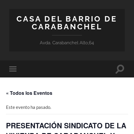
CASA DEL BARRIO DE
CARABANCHEL
Avda. Carabanchel Alto,64
Altern
Alternar
el
el
campo
menú
de
móvil
búsqu
« Todos los Eventos
Este evento ha pasado.
PRESENTACIÓN SINDICATO DE LA