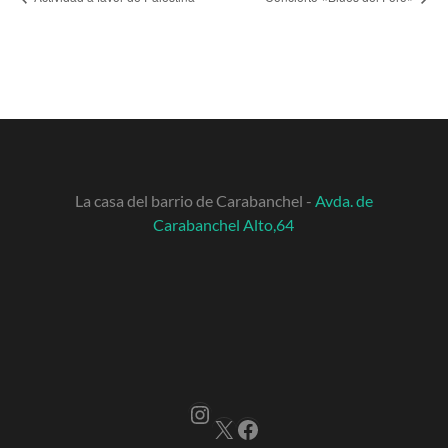
La casa del barrio de Carabanchel -
Avda. de
Carabanchel Alto,64
Instagram
X
Facebook