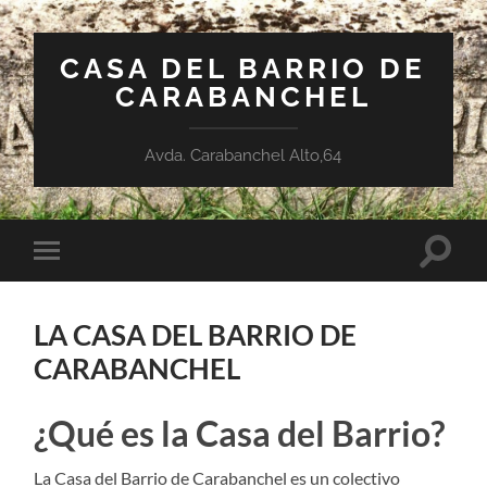
CASA DEL BARRIO DE
CARABANCHEL
Avda. Carabanchel Alto,64
Altern
Alternar
el
el
campo
menú
de
móvil
búsqu
LA CASA DEL BARRIO DE
CARABANCHEL
¿Qué es la Casa del Barrio?
La Casa del Barrio de Carabanchel es un colectivo