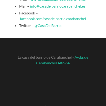
Mail –
info@casadelbarriocarabanchel.es
Facebook –
facebook.com/casadelbarrio.carabanchel
Twitter –
@CasaDelBarrio
La casa del barrio de Carabanchel -
Avda. de
Carabanchel Alto,64