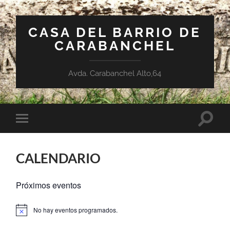
CASA DEL BARRIO DE
CARABANCHEL
Avda. Carabanchel Alto,64
Altern
Alternar
el
el
campo
menú
de
móvil
búsqu
CALENDARIO
Próximos eventos
No hay eventos programados.
Aviso