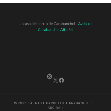
La casa del barrio de Carabanchel -
Avda. de
Carabanchel Alto,64
Instagram
X
Facebook
© 2026
CASA DEL BARRIO DE CARABANCHEL
—
ARRIBA ↑