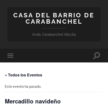
CASA DEL BARRIO DE
CARABANCHEL
Avda. Carabanchel Alto,64
Altern
Alternar
el
el
campo
menú
de
móvil
búsqu
« Todos los Eventos
Este evento ha pasado.
Mercadillo navideño