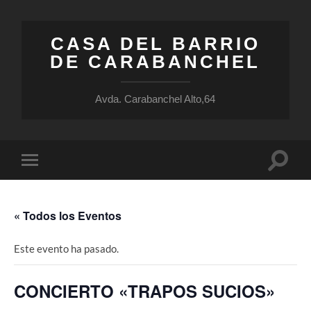
CASA DEL BARRIO
DE CARABANCHEL
Avda. Carabanchel Alto,64
Altern
Alternar
el
el
campo
menú
de
móvil
búsqu
« Todos los Eventos
Este evento ha pasado.
CONCIERTO «TRAPOS SUCIOS»