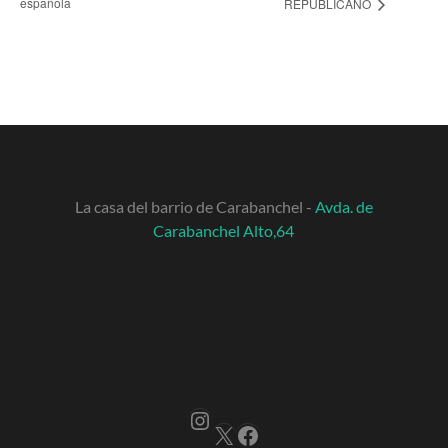
española
REPUBLICANO
La casa del barrio de Carabanchel -
Avda. de
Carabanchel Alto,64
Instagram
X
Facebook