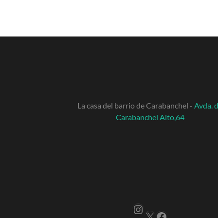
La casa del barrio de Carabanchel -
Avda. 
Carabanchel Alto,64
Instagram
X
Facebook